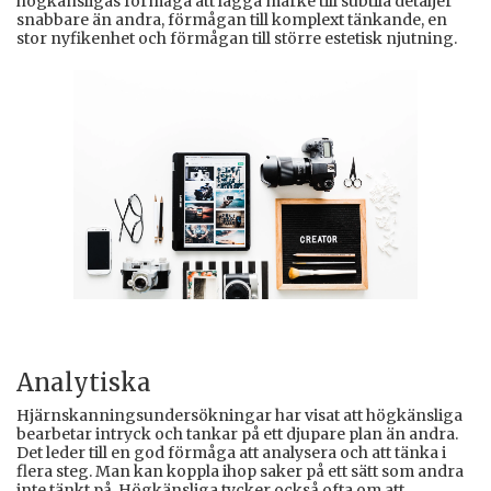
högkänsligas förmåga att lägga märke till subtila detaljer
snabbare än andra, förmågan till komplext tänkande, en
stor nyfikenhet och förmågan till större estetisk njutning.
Analytiska
Hjärnskanningsundersökningar har visat att högkänsliga
bearbetar intryck och tankar på ett djupare plan än andra.
Det leder till en god förmåga att analysera och att tänka i
flera steg. Man kan koppla ihop saker på ett sätt som andra
inte tänkt på. Högkänsliga tycker också ofta om att