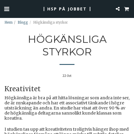
HSP PÅ JOBBET
Hem
Blogg
Högkänsliga styrkor
HÖGKÄNSLIGA
STYRKOR
22
Oct
Kreativitet
Högkänsliga är bra på att hitta lösningar som andra inte ser,
de är nyskapande och har ett associativt tänkande i högre
utsträckning än andra. En studie har visat att över 90 % av
de högkänsliga deltagarna sannolikt kunde klassas som
kreativa.
I studien tas upp att kreativiteten troligtvis hänger ihop med