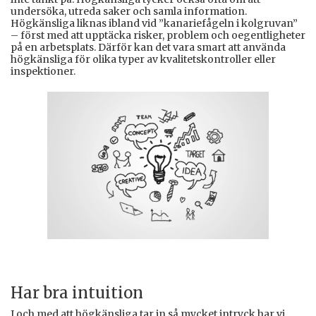
undersöka, utreda saker och samla information.
Högkänsliga liknas ibland vid ”kanariefågeln i kolgruvan”
– först med att upptäcka risker, problem och oegentligheter
på en arbetsplats. Därför kan det vara smart att använda
högkänsliga för olika typer av kvalitetskontroller eller
inspektioner.
Har bra intuition
I och med att högkänsliga tar in så mycket intryck har vi